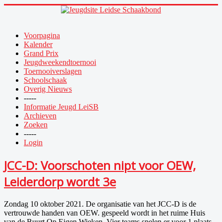
Voorpagina
Kalender
Grand Prix
Jeugdweekendtoernooi
Toernooiverslagen
Schoolschaak
Overig Nieuws
-----
Informatie Jeugd LeiSB
Archieven
Zoeken
-----
Login
JCC-D: Voorschoten nipt voor OEW,
Leiderdorp wordt 3e
Zondag 10 oktober 2021. De organisatie van het JCC-D is de
vertrouwde handen van OEW. gespeeld wordt in het ruime Huis
van de Buurt Op Eigen Wieken. Vier teams spelen er voor 1 plaats