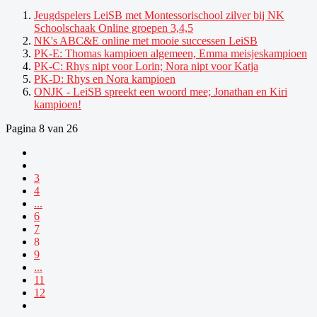
Jeugdspelers LeiSB met Montessorischool zilver bij NK
Schoolschaak Online groepen 3,4,5
NK's ABC&E online met mooie successen LeiSB
PK-E: Thomas kampioen algemeen, Emma meisjeskampioen
PK-C: Rhys nipt voor Lorin; Nora nipt voor Katja
PK-D: Rhys en Nora kampioen
ONJK - LeiSB spreekt een woord mee; Jonathan en Kiri
kampioen!
Pagina 8 van 26
3
4
...
6
7
8
9
...
11
12