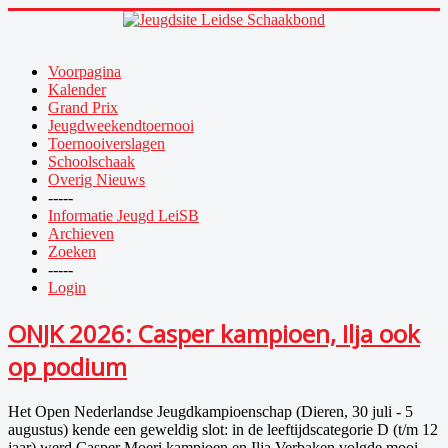
Voorpagina
Kalender
Grand Prix
Jeugdweekendtoernooi
Toernooiverslagen
Schoolschaak
Overig Nieuws
-----
Informatie Jeugd LeiSB
Archieven
Zoeken
-----
Login
ONJK 2026: Casper kampioen, Ilja ook
op podium
Het Open Nederlandse Jeugdkampioenschap (Dieren, 30 juli - 5
augustus) kende een geweldig slot: in de leeftijdscategorie D (t/m 12
jaar) werd Casper Moeri kampioen en Ilja Verbaken volgde mooi