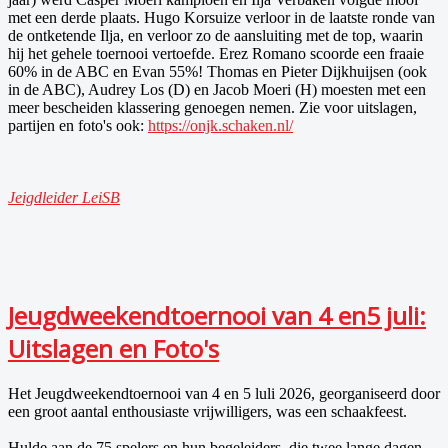
met een derde plaats. Hugo Korsuize verloor in de laatste ronde van
de ontketende Ilja, en verloor zo de aansluiting met de top, waarin
hij het gehele toernooi vertoefde. Erez Romano scoorde een fraaie
60% in de ABC en Evan 55%! Thomas en Pieter Dijkhuijsen (ook
in de ABC), Audrey Los (D) en Jacob Moeri (H) moesten met een
meer bescheiden klassering genoegen nemen. Zie voor uitslagen,
partijen en foto's ook:
https://onjk.schaken.nl/
Jeigdleider LeiSB
Jeugdweekendtoernooi van 4 en5 juli:
Uitslagen en Foto's
Het Jeugdweekendtoernooi van 4 en 5 luli 2026, georganiseerd door
een groot aantal enthousiaste vrijwilligers, was een schaakfeest.
Hulde aan de 75 spelers en hun begeleiders, die twee lange dagen