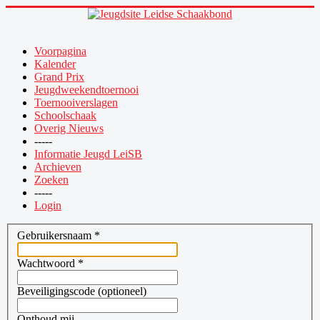
Voorpagina
Kalender
Grand Prix
Jeugdweekendtoernooi
Toernooiverslagen
Schoolschaak
Overig Nieuws
-----
Informatie Jeugd LeiSB
Archieven
Zoeken
-----
Login
Gebruikersnaam
*
Wachtwoord
*
Beveiligingscode
(optioneel)
Onthoud mij