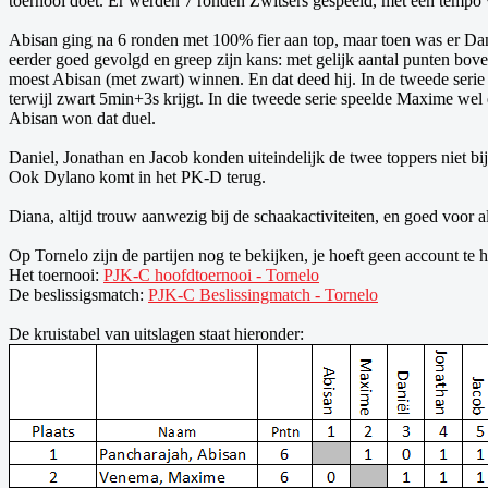
toernooi doet. Er werden 7 ronden Zwitsers gespeeld, met een tempo v
Abisan ging na 6 ronden met 100% fier aan top, maar toen was er Dan
eerder goed gevolgd en greep zijn kans: met gelijk aantal punten bo
moest Abisan (met zwart) winnen. En dat deed hij. In de tweede serie 
terwijl zwart 5min+3s krijgt. In die tweede serie speelde Maxime wel e
Abisan won dat duel.
Daniel, Jonathan en Jacob konden uiteindelijk de twee toppers niet b
Ook Dylano komt in het PK-D terug.
Diana, altijd trouw aanwezig bij de schaakactiviteiten, en goed voor 
Op Tornelo zijn de partijen nog te bekijken, je hoeft geen account te 
Het toernooi:
PJK-C hoofdtoernooi - Tornelo
De beslissigsmatch:
PJK-C Beslissingmatch - Tornelo
De kruistabel van uitslagen staat hieronder: