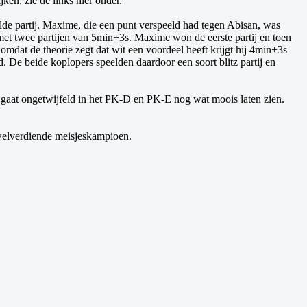
jken, zie de links
hier
onder.
de partij. Maxime, die een punt verspeeld had tegen Abisan, was
 met twee partijen van 5min+3s. Maxime won de eerste partij
en
toen
omdat de theorie zegt dat wit een voordeel heeft krijgt hij 4min+3s
d. De beide koplopers speelden daardoor een soort blitz partij en
n gaat ongetwijfeld in het PK-D en PK-E nog wat moois laten zien.
e welverdiende meisjeskampioen.