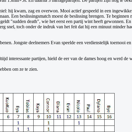
an 15min+5s. En daarna 3 barragepartijen. De partijen zijn nog te beki
iel: hij kwam, zag en overwon. Mooi actief gespeeld in een ingewikkel
venaan. Een beslissingsmatch moest de beslissing brengen. Te beginnen
geldt "sudden death", wie het eerst een partij wint heeft gewonnen. En 
rg snel, toch onder de indruk van het feit dat hij een minuut minder ha
ijbenen. Jongste deelnemers Evan speelde een verdienstelijk toernooi e
altiijd interessante partijen, hield de eer van de dames hoog en werd d
hebben om ze te zien.