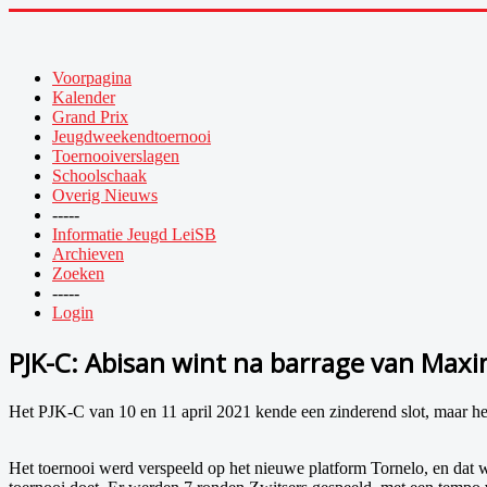
Voorpagina
Kalender
Grand Prix
Jeugdweekendtoernooi
Toernooiverslagen
Schoolschaak
Overig Nieuws
-----
Informatie Jeugd LeiSB
Archieven
Zoeken
-----
Login
PJK-C: Abisan wint na barrage van Max
Het PJK-C van 10 en 11 april 2021 kende een zinderend slot, maar he
Het toernooi werd verspeeld op het nieuwe platform Tornelo, en dat w