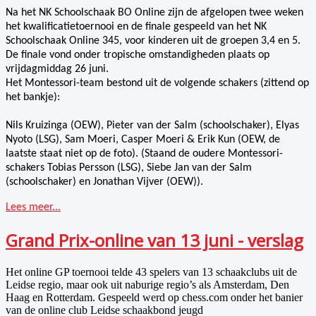
Na het NK Schoolschaak BO Online zijn de afgelopen twee weken
het kwalificatietoernooi en de finale gespeeld van het NK
Schoolschaak Online 345, voor kinderen uit de groepen 3,4 en 5.
De finale vond onder tropische omstandigheden plaats
op
vrijdagmiddag 26 juni.
Het Montessori-team bestond uit de volgende schakers (zittend op
het bankje):
Nils Kruizinga (OEW), Pieter van der Salm (schoolschaker), Elyas
Nyoto (LSG), Sam Moeri, Casper Moeri & Erik Kun (OEW, de
laatste staat niet op de foto).
(Staand de oudere Montessori-
schakers Tobias Persson (LSG), Siebe Jan van der Salm
(schoolschaker) en Jonathan Vijver (OEW)).
Lees meer...
Grand Prix-online van 13 juni - verslag
Het online GP toernooi telde 43 spelers van 13 schaakclubs uit de
Leidse regio, maar ook uit naburige regio’s als Amsterdam, Den
Haag en Rotterdam. Gespeeld werd op chess.com onder het banier
van de online club Leidse schaakbond jeugd