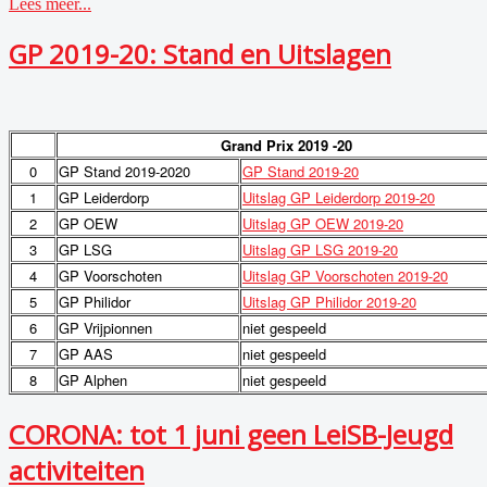
Lees meer...
GP 2019-20: Stand en Uitslagen
Grand Prix
2019
-20
0
GP Stand 2019-2020
GP Stand 2019-20
1
GP Leiderdorp
Uitslag GP Leiderdorp 2019-20
2
GP OEW
Uitslag GP OEW 2019-20
3
GP LSG
Uitslag GP LSG 2019-20
4
GP Voorschoten
Uitslag GP Voorschoten 2019-20
5
GP Philidor
Uitslag GP Philidor 2019-20
6
GP Vrijpionnen
niet gespeeld
7
GP AAS
niet gespeeld
8
GP Alphen
niet gespeeld
CORONA: tot 1 juni geen LeiSB-Jeugd
activiteiten