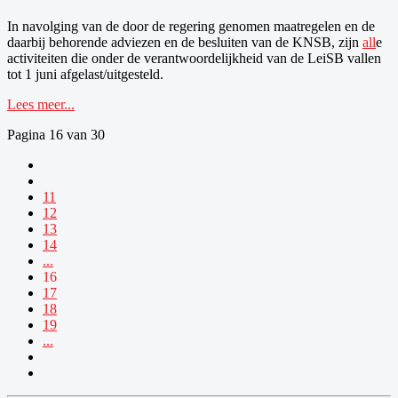
In navolging van de door de regering genomen maatregelen en de
daarbij behorende adviezen en de besluiten van de KNSB, zijn
all
e
activiteiten die onder de verantwoordelijkheid van de LeiSB vallen
tot 1 juni afgelast/uitgesteld.
Lees meer...
Pagina 16 van 30
11
12
13
14
...
16
17
18
19
...