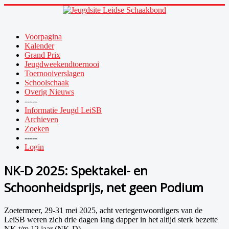
Voorpagina
Kalender
Grand Prix
Jeugdweekendtoernooi
Toernooiverslagen
Schoolschaak
Overig Nieuws
-----
Informatie Jeugd LeiSB
Archieven
Zoeken
-----
Login
NK-D 2025: Spektakel- en
Schoonheidsprijs, net geen Podium
Zoetermeer, 29-31 mei 2025, acht vertegenwoordigers van de
LeiSB weren zich drie dagen lang dapper in het altijd sterk bezette
NK t/m 12 jaar (NK-D).