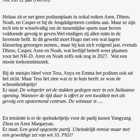
Helaas zit er net geen podiumplaats in ookal ruiken Aren, Dhruv,
Noah, en Casper er bij de Jeugdalgemeen continu aan. Maar ze zijn
toch iets te wisselvallig om de tussentijdse spurts naar boven
voldoende gevolg te geven.Wel eindigen zij allen ruim in de
bovenste helft. In dit geweld moet Hugo met een wat lagere
klassering genoegen nemen., maar hij kan zich volgend jaar, evenals
Dhruv, Casper, Aren en Noah, wat leeftijd betreft weer plaatsen
voor het NK-D. Aren en Noah zelfs ook nog in 2027. Wat een
mooie toekomstmuziek.
Bij de meisjes bleef voor Tess, Anya en Emma het podium ook uit
het zicht. Maar Tess liet zien wat ze in huis heeft: ze won de
schoonheidsprijs!
Er staat:
De witspeler zet de stukken gedegen neer in een Italiaanse
opening. Wanneer de tijd daar is offert ze een kwaliteit met als
gevolg een opstormend centrum. De winnaar is ....
En tenslotte is er de spektakelprijs voor de partij tussen Yangyang
Zhou en Aren Margaryan.
Er staat: Ee
n goed opgezette partij. Uiteindelijk remise maar met
een geweldige zet van wit 33. Ph5!!