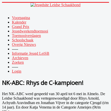
Voorpagina
Kalender
Grand Prix
Jeugdweekendtoernooi
Toernooiverslagen
Schoolschaak
Overig Nieuws
-----
Informatie Jeugd LeiSB
Archieven
Zoeken
-----
Login
NK-ABC: Rhys de C-kampioen!
Het NK-ABC werd gespeeld van 30 april tot 6 mei in Almelo. De
Leidse Schaakbond was vertegenwoordigd door Rhys Arnold,
Achyuth Aravindhan en Jonathan Vijver in de categorie Cjeugd (t/m
14 jaar). En door Katja Venema in de Categorie Ameisjes (9t/m