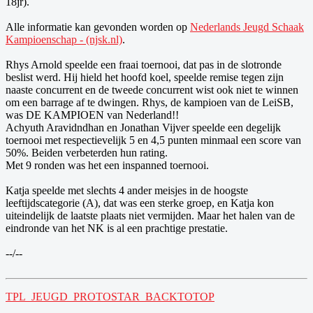
18jr).
Alle informatie kan gevonden worden op
Nederlands Jeugd Schaak
Kampioenschap - (njsk.nl)
.
Rhys Arnold speelde een fraai toernooi, dat pas in de slotronde
beslist werd. Hij hield het hoofd koel, speelde remise tegen zijn
naaste concurrent en de tweede concurrent wist ook niet te winnen
om een barrage af te dwingen. Rhys, de kampioen van de LeiSB,
was DE KAMPIOEN van Nederland!!
Achyuth Aravidndhan en Jonathan Vijver speelde een degelijk
toernooi met respectievelijk 5 en 4,5 punten minmaal een score van
50%. Beiden verbeterden hun rating.
Met 9 ronden was het een inspanned toernooi.
Katja speelde met slechts 4 ander meisjes in de hoogste
leeftijdscategorie (A), dat was een sterke groep, en Katja kon
uiteindelijk de laatste plaats niet vermijden. Maar het halen van de
eindronde van het NK is al een prachtige prestatie.
--/--
TPL_JEUGD_PROTOSTAR_BACKTOTOP