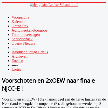
Voorpagina
Kalender
Grand Prix
Jeugdweekendtoernooi
Toernooiverslagen
Schoolschaak
Overig Nieuws
-----
Informatie Jeugd LeiSB
Archieven
Zoeken
-----
Login
Voorschoten en 2xOEW naar finale
NJCC-E !
Voorschoten en OEW (1&2) namen deel aan de halve finales van de
Nederlandse Jeugdclubcompetitie (E), die gehouden werden op 8
september 2022 in De Bilt en Muiderberg. En alle drie de teams