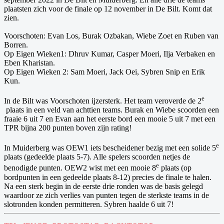
plaatsten zich voor de finale op 12 november in De Bilt. Komt dat
zien.
Voorschoten: Evan Los, Burak Ozbakan, Wiebe Zoet en Ruben van
Borren.
Op Eigen Wieken1: Dhruv Kumar, Casper Moeri, Ilja Verbaken en
Eben Kharistan.
Op Eigen Wieken 2: Sam Moeri, Jack Oei, Sybren Snip en Erik
Kun.
e
In de Bilt was Voorschoten ijzersterk. Het team veroverde de 2
plaats in een veld van achttien teams. Burak en Wiebe scoorden een
fraaie 6 uit 7 en Evan aan het eerste bord een mooie 5 uit 7 met een
TPR bijna 200 punten boven zijn rating!
e
In Muiderberg was OEW1 iets bescheidener bezig met een solide 5
plaats (gedeelde plaats 5-7). Alle spelers scoorden netjes de
e
benodigde punten. OEW2 wist met een mooie 8
plaats (op
bordpunten in een gedeelde plaats 8-12) precies de finale te halen.
Na een sterk begin in de eerste drie ronden was de basis gelegd
waardoor ze zich verlies van punten tegen de sterkste teams in de
slotronden konden permitteren. Sybren haalde 6 uit 7!