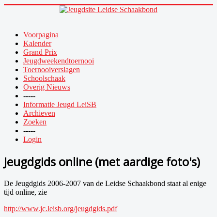
Voorpagina
Kalender
Grand Prix
Jeugdweekendtoernooi
Toernooiverslagen
Schoolschaak
Overig Nieuws
-----
Informatie Jeugd LeiSB
Archieven
Zoeken
-----
Login
Jeugdgids online (met aardige foto's)
De Jeugdgids 2006-2007 van de Leidse Schaakbond staat al enige
tijd online, zie
http://www.jc.leisb.org/jeugdgids.pdf