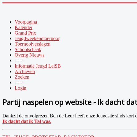
Voorpagina
Kalender
Grand Prix
Jeugdweekendtoernooi
Toernooiverslagen
Schoolschaak
Overig Nieuws
-----
Informatie Jeugd LeiSB
Archieven
Zoeken
-----
Login
Partij naspelen op website - Ik dacht dat
Dankzij de onvolprezen Ben de Leur heeft onze Jeugd
site
sinds kort d
Ik dacht dat ik Tal was.