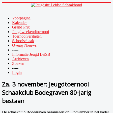
Voorpagina
Kalender
Grand Prix
Jeugdweekendtoernooi
Toernooiverslagen
Schoolschaak
Overig Nieuws
-----
Informatie Jeugd LeiSB
Archieven
Zoeken
-----
Login
Za. 3 november: Jeugdtoernooi
Schaakclub Bodegraven 80-jarig
bestaan
De schaakclub Bodegraven organiseert op 3 november in het kader