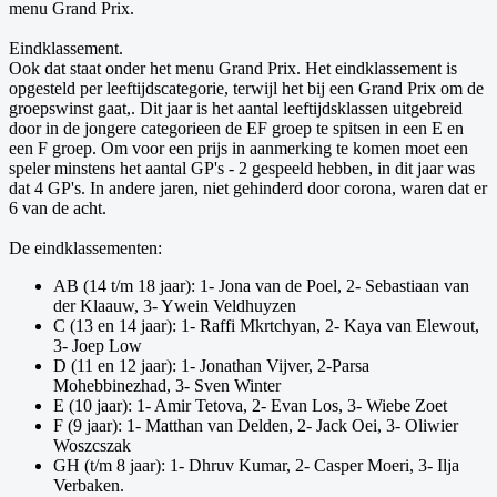
menu Grand Prix.
Eindklassement.
Ook dat staat onder het menu Grand Prix. Het eindklassement is
opgesteld per leeftijdscategorie, terwijl het bij een Grand Prix om de
groepswinst gaat,. Dit jaar is het aantal leeftijdsklassen uitgebreid
door in de jongere categorieen de EF groep te spitsen in een E en
een F groep. Om voor een prijs in aanmerking te komen moet een
speler minstens het aantal GP's - 2 gespeeld hebben, in dit jaar was
dat 4 GP's. In andere jaren, niet gehinderd door corona, waren dat er
6 van de acht.
De eindklassementen:
AB (14 t/m 18 jaar): 1- Jona van de Poel, 2- Sebastiaan van
der Klaauw, 3- Ywein Veldhuyzen
C (13 en 14 jaar): 1- Raffi Mkrtchyan, 2- Kaya van Elewout,
3- Joep Low
D (11 en 12 jaar): 1- Jonathan Vijver, 2-Parsa
Mohebbinezhad, 3- Sven Winter
E (10 jaar): 1- Amir Tetova, 2- Evan Los, 3- Wiebe Zoet
F (9 jaar): 1- Matthan van Delden, 2- Jack Oei, 3- Oliwier
Woszcszak
GH (t/m 8 jaar): 1- Dhruv Kumar, 2- Casper Moeri, 3- Ilja
Verbaken.